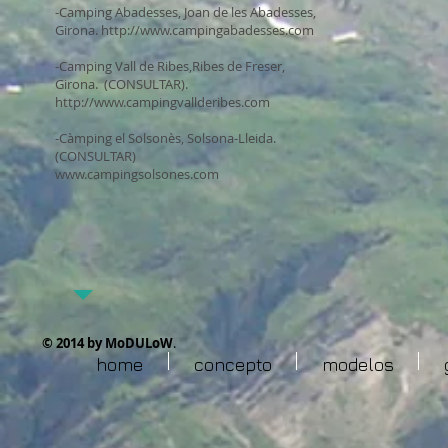
-Camping Abadesses, Joan de les Abadesses,
Girona.
http://www.campingabadesses.com
-Camping Vall de Ribes,Ribes de Freser,
Girona. (CONSULTAR).
http://www.campingvallderibes.com
-Càmping el Solsonès, Solsona-Lleida.
(CONSULTAR)
www.campingsolsones.com
© 2014 by ​MoDULoW
.
home
concepto
modelos