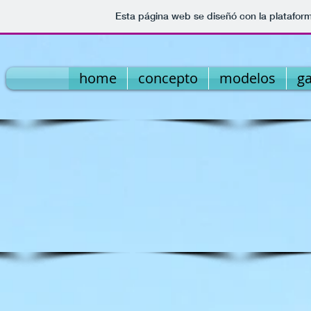
Esta página web se diseñó con la platafor
home
concepto
modelos
ga