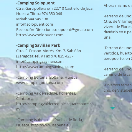
-
Camping Solopuent
Ahora mismo di
Ctra. Garcipollera s/n 22710 Castiello de Jaca,
Huesca Tlfno.: 974 350 046
-Terreno de uno
Móvil: 644 545 138
Ctra. de Villama
info@solopuent.com
vivero de Flores
Recepción-Dirección:
solopuent@gmail.com
dividirlo en 8 p
http://www.solopuent.com
una.
-Camping Saviñán Park
-Terreno de unos
Ctra. El Frasno-Morés, Km. 7. Sabiñán
vertidos, huerto.
(Zaragoza)Tel. y Fax 976 825 423 -
aeropuerto, en 
info@campingsavinan.com
http://www.campingsavinan.com
-Terreno de unos
camino de la can
-Camping Boltaña, Boltaña, Huesca.
www.campingboltana.com
-Diversos terren
cno. de Vistabel
-Camping Valderredible, Polientes,
Cantabria.
- ...
http://campingvalderredible.squarespace.co
m
-Camping Isábena, La Puebla de Roda,
Huesca.
http://www.isabena.eu