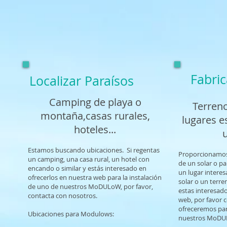
Fabric
Localizar Paraísos
Camping de playa o
Terreno
montaña,casas rurales,
lugares e
hoteles...
u
​Estamos buscando ubicaciones. Si regentas
Proporcionamos 
un camping, una casa rural, un hotel con
de un solar o pa
encando o similar y estás interesado en
un lugar intere
ofrecerlos en nuestra web para la instalación
solar o un terre
de uno de nuestros MoDULoW, por favor,
estas interesad
contacta con nosotros.
web, por favor 
ofreceremos par
Ubicaciones para Modulows:
nuestros MoDU