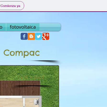
Comienza ya
o
fotovoltaica
 Compac
1 x 15 = 15m2