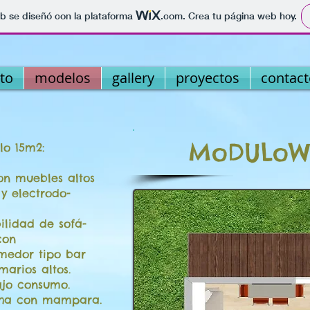
b se diseñó con la plataforma
.com
. Crea tu página web hoy.
to
modelos
gallery
proyectos
contact
MoDULoW
lo 15m2:
on muebles altos
 y electrodo-
bilidad de sofá-
con
edor tipo bar
arios altos.
ajo consumo.
ucha con mampara.