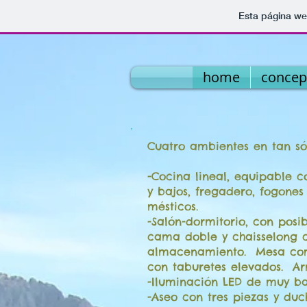
Esta página we
home
concep
Cuatro ambientes en tan só
-Cocina lineal, equipable c
y bajos, fregadero, fogones
mésticos.
-Salón-dormitorio, con posi
cama doble y chaisselong 
almacenamiento. Mesa com
con taburetes elevados. Arm
-Iluminación LED de muy b
-Aseo con tres piezas y d