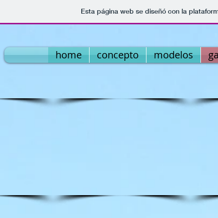
Esta página web se diseñó con la platafor
home
concepto
modelos
ga