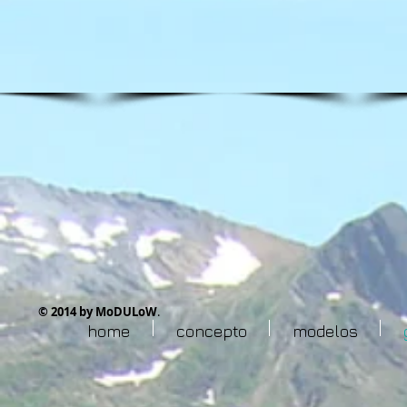
© 2014 by ​MoDULoW
.
home
concepto
modelos